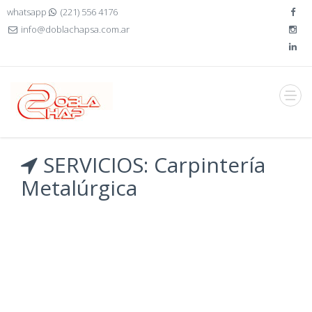
whatsapp
(221) 556 4176
info@doblachapsa.com.ar
SERVICIOS: Carpintería
Metalúrgica